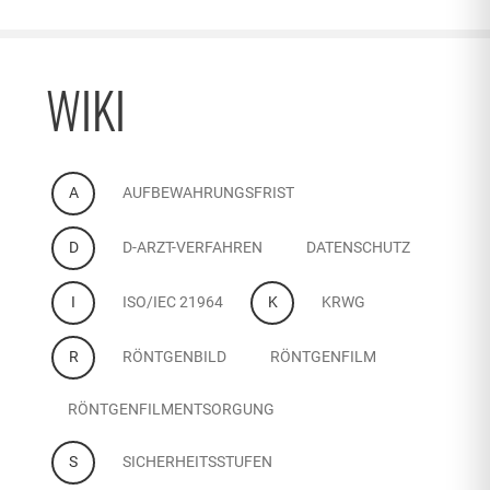
WIKI
A
AUFBEWAHRUNGSFRIST
D
D-ARZT-VERFAHREN
DATENSCHUTZ
I
ISO/IEC 21964
K
KRWG
R
RÖNTGENBILD
RÖNTGENFILM
RÖNTGENFILMENTSORGUNG
S
SICHERHEITSSTUFEN