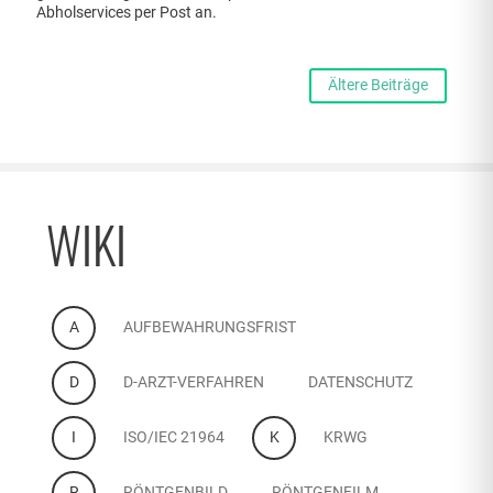
Abholservices per Post an.
Ältere Beiträge
WIKI
A
AUFBEWAHRUNGSFRIST
D
D-ARZT-VERFAHREN
DATENSCHUTZ
I
ISO/IEC 21964
K
KRWG
R
RÖNTGENBILD
RÖNTGENFILM