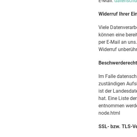
E-Mail:
datenschu
Widerruf Ihrer Ei
Viele Datenverarb
können eine bereit
per E-Mail an uns
Widerruf unberühr
Beschwerderecht 
Im Falle datensch
zuständigen Aufs
ist der Landesda
hat. Eine Liste d
entnommen werden
node.html
SSL- bzw. TLS-V