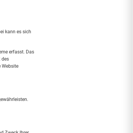
ei kann es sich
eme erfasst. Das
t des
e Website
gewährleisten.
nd Zweck Ihrer