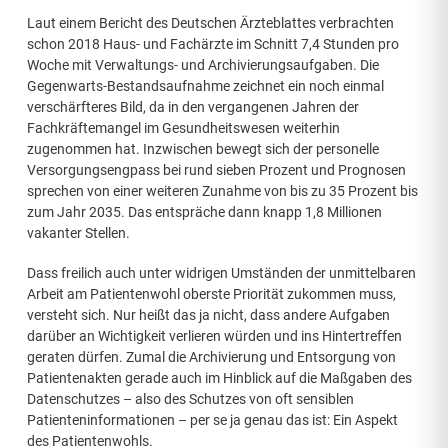
Laut einem Bericht des Deutschen Ärzteblattes verbrachten
schon 2018 Haus- und Fachärzte im Schnitt 7,4 Stunden pro
Woche mit Verwaltungs- und Archivierungsaufgaben. Die
Gegenwarts-Bestandsaufnahme zeichnet ein noch einmal
verschärfteres Bild, da in den vergangenen Jahren der
Fachkräftemangel im Gesundheitswesen weiterhin
zugenommen hat. Inzwischen bewegt sich der personelle
Versorgungsengpass bei rund sieben Prozent und Prognosen
sprechen von einer weiteren Zunahme von bis zu 35 Prozent bis
zum Jahr 2035. Das entspräche dann knapp 1,8 Millionen
vakanter Stellen.
Dass freilich auch unter widrigen Umständen der unmittelbaren
Arbeit am Patientenwohl oberste Priorität zukommen muss,
versteht sich. Nur heißt das ja nicht, dass andere Aufgaben
darüber an Wichtigkeit verlieren würden und ins Hintertreffen
geraten dürfen. Zumal die Archivierung und Entsorgung von
Patientenakten gerade auch im Hinblick auf die Maßgaben des
Datenschutzes – also des Schutzes von oft sensiblen
Patienteninformationen – per se ja genau das ist: Ein Aspekt
des Patientenwohls.