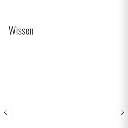
werden entweder mit einem Vorhängeschloss oder einem
integrierten Schließmechanismus vor Fremdeingriffen
geschützt. Die
Datensicherheitsbehälter
werden von...
Mehr erfahren
Wissen