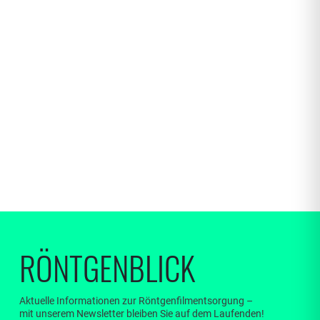
Wie groß ist ein Datensicherheitsbehälter?
Ein Datensicherheitsbehälter hat ein Volumen von rund einem
viertel Kubikmeter (240 Liter). Mit einer Höhe von 1150 mm,
einer Breite von 550 mm und einer Tiefe von 730 mm passen
sie durch jede Tür. Die DSB sind gegen unbefugten Zugriff mit
einem Schloss gesichert und können mit zwei Rädern aus
Vollgummi leicht manövriert werden. Bei größeren Mengen an
alten Röntgenbildern arbeiten wir mit
Datensicherheitsbehältern (DSB) mit 770 Litern
Fassungsvermögen.
RÖNTGENBLICK
Aktuelle Informationen zur Röntgenfilmentsorgung –
mit unserem Newsletter bleiben Sie auf dem Laufenden!