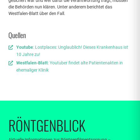
gesichert war und wer dafür die Verantwortung trägt, müssen
die Behörden nun klären. Unter anderem berichtet das
Westfalen-Blatt über den Fall.
Quellen
Youtube
: Lostplaces: Unglaublich! Dieses Krankenhaus ist
10 Jahre zu!
Westfalen-Blatt
: Youtuber findet alte Patientenakten in
ehemaliger Klinik
RÖNTGENBLICK
Aktuelle Informationen zur Röntgenfilmentsorgung –